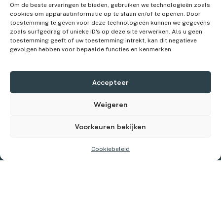
Om de beste ervaringen te bieden, gebruiken we technologieën zoals
We zijn er om je te helpen.
cookies om apparaatinformatie op te slaan en/of te openen. Door
Meld je schadegeval in een paar klikken.
toestemming te geven voor deze technologieën kunnen we gegevens
zoals surfgedrag of unieke ID's op deze site verwerken. Als u geen
toestemming geeft of uw toestemming intrekt, kan dit negatieve
Contacteer ons!
gevolgen hebben voor bepaalde functies en kenmerken.
Stuur ons een bericht of kom even langs op ons kantoren.
Accepteer
Contacteer ons
Weigeren
Voorkeuren bekijken
Cookiebeleid
Wilink Insurance NV
Finteam BV