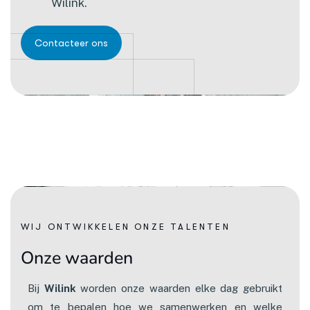
Wilink.
WIJ ONTWIKKELEN ONZE TALENTEN
O
n
z
e
w
a
a
r
d
e
n
Bij
Wilink
worden onze waarden elke dag gebruikt
om te bepalen hoe we samenwerken en welke