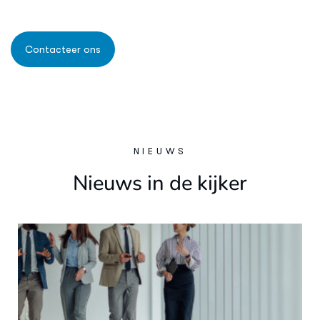
NIEUWS
N
i
e
u
w
s
i
n
d
e
k
i
j
k
e
r