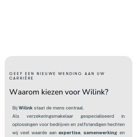
GEEF EEN NIEUWE WENDING AAN UW
CARRIÈRE
W
a
a
r
o
m
k
i
e
z
e
n
v
o
o
r
W
i
l
i
n
k
?
Bij
Wilink
staat de mens centraal.
Als verzekeringsmakelaar gespecialiseerd in
oplossingen voor bedrijven en zelfstandigen hechten
wij veel waarde aan
expertise
,
samenwerking
en