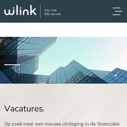
V
a
c
a
t
u
r
e
s
.
Op zoek naar een nieuwe uitdaging in de financiële