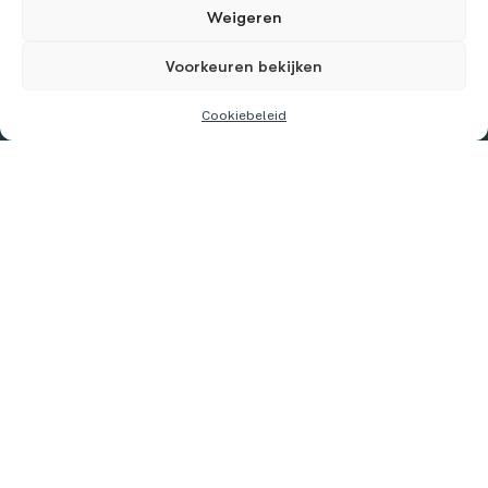
Weigeren
Voorkeuren bekijken
Cookiebeleid
Wilink Insurance NV
Finteam BV
Verzekeringen
Vrije beroepen en zelfstandigen
Onderneming
Medische beroepen