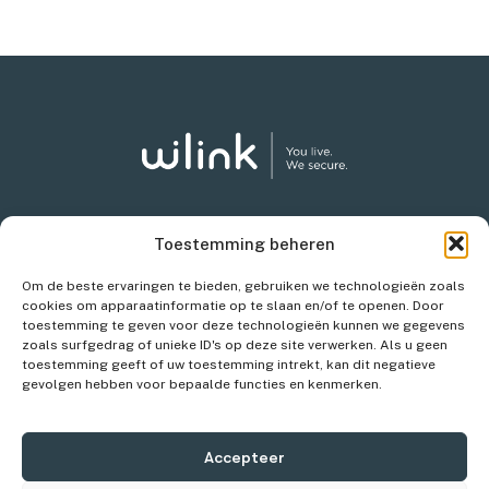
Toestemming beheren
Iets onverwachts?
Om de beste ervaringen te bieden, gebruiken we technologieën zoals
We zijn er om je te helpen.
cookies om apparaatinformatie op te slaan en/of te openen. Door
Meld je schadegeval in een paar klikken.
toestemming te geven voor deze technologieën kunnen we gegevens
zoals surfgedrag of unieke ID's op deze site verwerken. Als u geen
toestemming geeft of uw toestemming intrekt, kan dit negatieve
Contacteer ons!
gevolgen hebben voor bepaalde functies en kenmerken.
Stuur ons een bericht of kom even langs op ons kantoren.
Accepteer
Contacteer ons