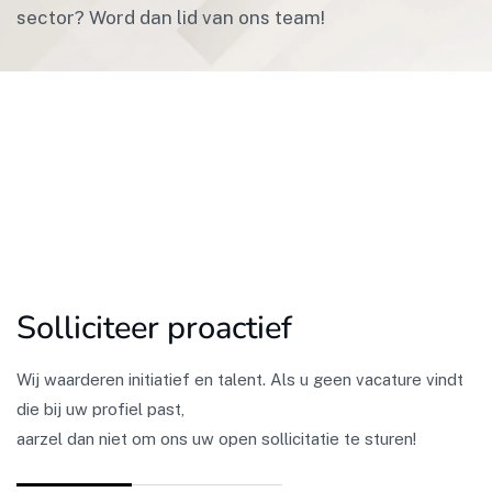
sector? Word dan lid van ons team!
S
o
l
l
i
c
i
t
e
e
r
p
r
o
a
c
t
i
e
f
Wij waarderen initiatief en talent. Als u geen vacature vindt
die bij uw profiel past,
aarzel dan niet om ons uw open sollicitatie te sturen!