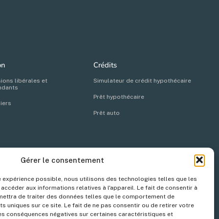
on
Crédits
ions libérales et
Simulateur de crédit hypothécaire
ndants
Prêt hypothécaire
liers
Prêt auto
Gérer le consentement
sionnels
Autres
nt d'entreprise
A propos de Wilink
re expérience possible, nous utilisons des technologies telles que les
ccéder aux informations relatives à l'appareil. Le fait de consentir à
orateurs
Jobs
ettra de traiter des données telles que le comportement de
ts uniques sur ce site. Le fait de ne pas consentir ou de retirer votre
ise
Actualités
s conséquences négatives sur certaines caractéristiques et